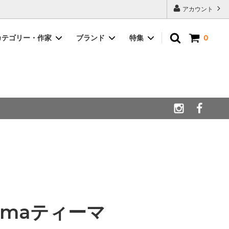
アカウント
カテゴリー・作家
ブランド
特集
0
フラワーベース
BODA ボダ
キッチンウェア
Gustavsverg グスタフスベリ
ラシ
リサラーソン/ Lisa Larson
Rorstrand ロールストランド
ァンゲルフリ
W.Germany ウエストジャーマニー
Teemaティーマ