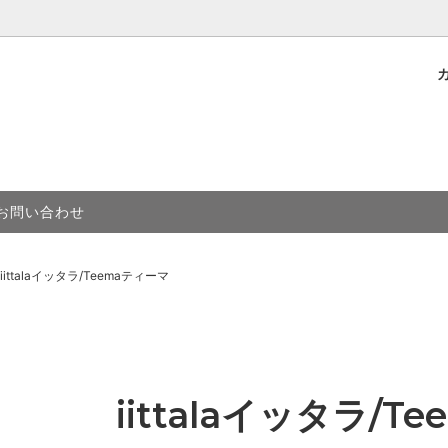
＆ソーサー
Grondahl B&グレンダール
トについて
グラス
BOCH ボッホ
ェ
elsingborg デコ
カトラリー
Gefle ゲフレ
お問い合わせ
グラン/ Erik Hoglund
antofta ジイガントフタ
ニッシェン/ N!CHEN
Riihimaen Lasi リーヒマイン
lm スーホルム
STAVANGERFLINT スタヴ
iittalaイッタラ/Teemaティーマ
ント
iittalaイッタラ/