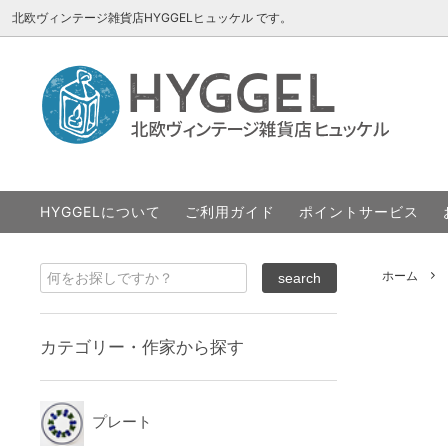
北欧ヴィンテージ雑貨店HYGGELヒュッケル です。
プレート
ARABIA アラビア
About HYGGEL
カップ
Bing&
ポイン
トレー
Cathrineholm キャサリンホルム
オブジ
DECO h
HYGGELについて
ご利用ガイド
ポイントサービス
その他
iittalaイッタラ/Teemaティーマ
エリックホ
Jie G
ROYAL COPENHAGEN ロイヤルコペン
Soho
ホーム
SALE
カテゴリー・作家から探す
プレート