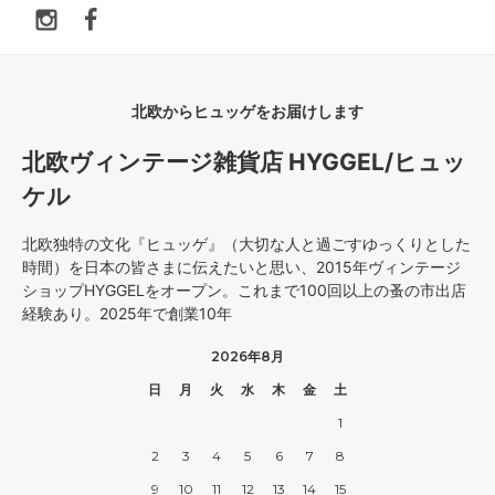
北欧からヒュッゲをお届けします
北欧ヴィンテージ雑貨店 HYGGEL/ヒュッ
ケル
北欧独特の文化『ヒュッゲ』（大切な人と過ごすゆっくりとした
時間）を日本の皆さまに伝えたいと思い、2015年ヴィンテージ
ショップHYGGELをオープン。これまで100回以上の蚤の市出店
経験あり。2025年で創業10年
2026年8月
日
月
火
水
木
金
土
1
2
3
4
5
6
7
8
9
10
11
12
13
14
15