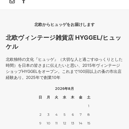
北欧からヒュッゲをお届けします
北欧ヴィンテージ雑貨店 HYGGEL/ヒュッ
ケル
北欧独特の文化『ヒュッゲ』（大切な人と過ごすゆっくりとした
時間）を日本の皆さまに伝えたいと思い、2015年ヴィンテージ
ショップHYGGELをオープン。これまで100回以上の蚤の市出店
経験あり。2025年で創業10年
2026年8月
日
月
火
水
木
金
土
1
2
3
4
5
6
7
8
9
10
11
12
13
14
15