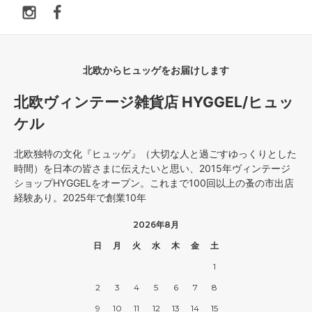
北欧からヒュッゲをお届けします
北欧ヴィンテージ雑貨店 HYGGEL/ヒュッ
ケル
北欧独特の文化『ヒュッゲ』（大切な人と過ごすゆっくりとした
時間）を日本の皆さまに伝えたいと思い、2015年ヴィンテージ
ショップHYGGELをオープン。これまで100回以上の蚤の市出店
経験あり。2025年で創業10年
2026年8月
日
月
火
水
木
金
土
1
2
3
4
5
6
7
8
9
10
11
12
13
14
15