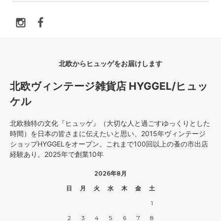
北欧からヒュッゲをお届けします
北欧ヴィンテージ雑貨店 HYGGEL/ヒュッ
ケル
北欧独特の文化『ヒュッゲ』（大切な人と過ごすゆっくりとした
時間）を日本の皆さまに伝えたいと思い、2015年ヴィンテージ
ショップHYGGELをオープン。これまで100回以上の蚤の市出店
経験あり。2025年で創業10年
2026年8月
日
月
火
水
木
金
土
1
2
3
4
5
6
7
8