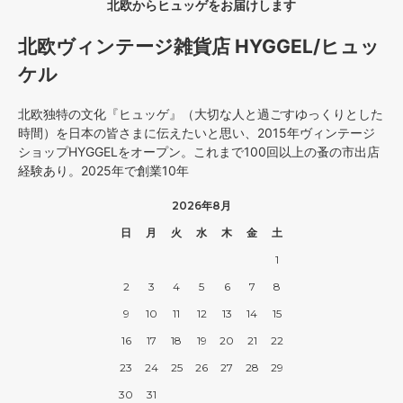
北欧からヒュッゲをお届けします
北欧ヴィンテージ雑貨店 HYGGEL/ヒュッ
ケル
北欧独特の文化『ヒュッゲ』（大切な人と過ごすゆっくりとした
時間）を日本の皆さまに伝えたいと思い、2015年ヴィンテージ
ショップHYGGELをオープン。これまで100回以上の蚤の市出店
経験あり。2025年で創業10年
2026年8月
日
月
火
水
木
金
土
1
2
3
4
5
6
7
8
9
10
11
12
13
14
15
16
17
18
19
20
21
22
23
24
25
26
27
28
29
30
31