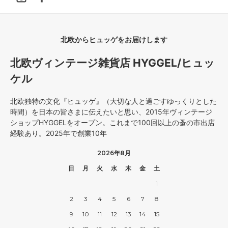
北欧からヒュッゲをお届けします
北欧ヴィンテージ雑貨店 HYGGEL/ヒュッ
ケル
北欧独特の文化『ヒュッゲ』（大切な人と過ごすゆっくりとした
時間）を日本の皆さまに伝えたいと思い、2015年ヴィンテージ
ショップHYGGELをオープン。これまで100回以上の蚤の市出店
経験あり。2025年で創業10年
2026年8月
日
月
火
水
木
金
土
1
2
3
4
5
6
7
8
9
10
11
12
13
14
15