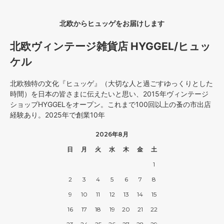
北欧からヒュッゲをお届けします
北欧ヴィンテージ雑貨店 HYGGEL/ヒュッ
ケル
北欧独特の文化『ヒュッゲ』（大切な人と過ごすゆっくりとした
時間）を日本の皆さまに伝えたいと思い、2015年ヴィンテージ
ショップHYGGELをオープン。これまで100回以上の蚤の市出店
経験あり。2025年で創業10年
2026年8月
日
月
火
水
木
金
土
1
2
3
4
5
6
7
8
9
10
11
12
13
14
15
16
17
18
19
20
21
22