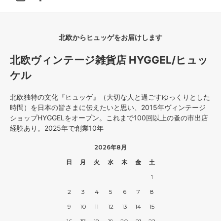
北欧からヒュッゲをお届けします
北欧ヴィンテージ雑貨店 HYGGEL/ヒュッ
ケル
北欧独特の文化『ヒュッゲ』（大切な人と過ごすゆっくりとした
時間）を日本の皆さまに伝えたいと思い、2015年ヴィンテージ
ショップHYGGELをオープン。これまで100回以上の蚤の市出店
経験あり。2025年で創業10年
2026年8月
日
月
火
水
木
金
土
1
2
3
4
5
6
7
8
9
10
11
12
13
14
15