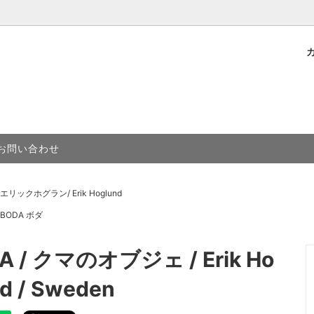
＆ソーサー
Grondahl B&グレンダール
トについて
グラス
BOCH ボッホ
ェ
elsingborg デコ
カトラリー
Gefle ゲフレ
お問い合わせ
グラン/ Erik Hoglund
antofta ジイガントフタ
ニッシェン/ N!CHEN
Riihimaen Lasi リーヒマイン
lm スーホルム
STAVANGERFLINT スタヴ
エリックホグラン/ Erik Hoglund
ント
BODA ボダ
A / クマのオブジェ / Erik Ho
nd / Sweden