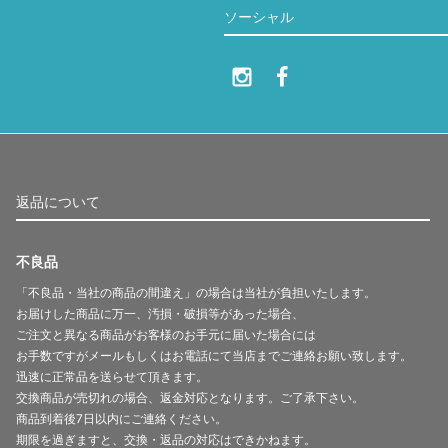
ソーシャル
返品について
不良品
「不良品・当社の商品の間違え」の場合は当社が負担いたします。
お届けした商品に万一、汚損・破損等があった場合、
ご注文と異なる商品がお客様のお手元に届いた場合には
お手数ですがメールもしくはお電話にて当店までご連絡お願い致します。
迅速に正常品を送らせて頂きます。
交換商品が売切れの場合、返金対応となります。ご了承下さい。
商品到着後7日以内にご連絡ください。
期限を過ぎますと、交換・返品の対応はできかねます。