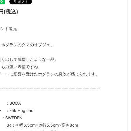
0円(税込)
ント還元
・ホグランのクマのオブジェ。
削り出して成型したような一品。
くも力強い表情ですね。
アートに影響を受けたホグランの息吹が感じられます。
----------------------------------------------------------
 ：BODA
：Erik Hoglund
SWEDEN
 ：およそ幅6.5cm×奥行5.5cm×高さ8cm