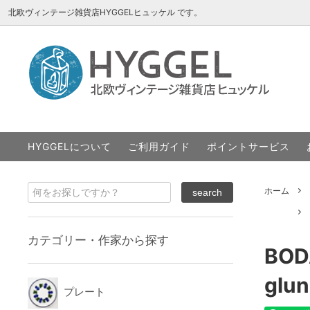
北欧ヴィンテージ雑貨店HYGGELヒュッケル です。
プレート
ARABIA アラビア
About HYGGEL
カップ
Bing&
ポイン
トレー
Cathrineholm キャサリンホルム
オブジ
DECO h
HYGGELについて
ご利用ガイド
ポイントサービス
その他
iittalaイッタラ/Teemaティーマ
エリックホ
Jie G
ROYAL COPENHAGEN ロイヤルコペン
Soho
ホーム
SALE
カテゴリー・作家から探す
BOD
glu
プレート