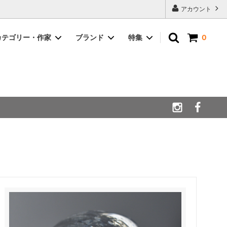
アカウント
カテゴリー・作家
ブランド
特集
0
フラワーベース
BODA ボダ
キッチンウェア
Gustavsverg グスタフスベリ
ラシ
リサラーソン/ Lisa Larson
Rorstrand ロールストランド
ァンゲルフリ
W.Germany ウエストジャーマニー