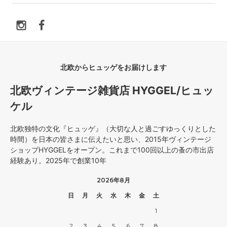
北欧からヒュッゲをお届けします
北欧ヴィンテージ雑貨店 HYGGEL/ヒュッ
ケル
北欧独特の文化『ヒュッゲ』（大切な人と過ごすゆっくりとした
時間）を日本の皆さまに伝えたいと思い、2015年ヴィンテージ
ショップHYGGELをオープン。これまで100回以上の蚤の市出店
経験あり。2025年で創業10年
2026年8月
日
月
火
水
木
金
土
1
2
3
4
5
6
7
8