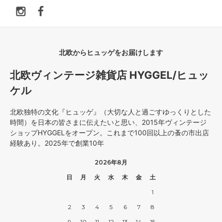
北欧からヒュッゲをお届けします
北欧ヴィンテージ雑貨店 HYGGEL/ヒュッ
ケル
北欧独特の文化『ヒュッゲ』（大切な人と過ごすゆっくりとした
時間）を日本の皆さまに伝えたいと思い、2015年ヴィンテージ
ショップHYGGELをオープン。これまで100回以上の蚤の市出店
経験あり。2025年で創業10年
2026年8月
日
月
火
水
木
金
土
1
2
3
4
5
6
7
8
9
10
11
12
13
14
15